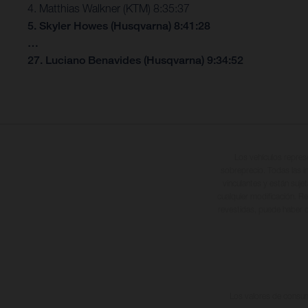
4. Matthias Walkner (KTM) 8:35:37
5. Skyler Howes (Husqvarna) 8:41:28
…
27. Luciano Benavides (Husqvarna) 9:34:52
Los vehículos repres
sobreprecio. Todas las i
vinculantes y están suje
cualquier modificación. Re
revestidas, puede haber d
Los valores de consumo