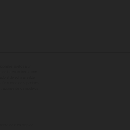
cionales sujetos a un
s de los vehículos no son
ado el derecho a realizar
. En el caso de superficies
ustraciones de los modelos
omento de la entrega de