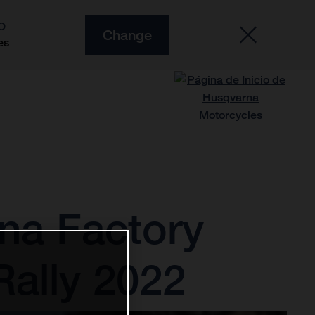
O
Change
es
rna Factory
Rally 2022