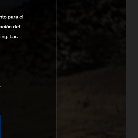
nto para el
ación del
ting. Las