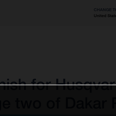
CHANGE T
United Stat
?
inish for Husqva
e two of Dakar 