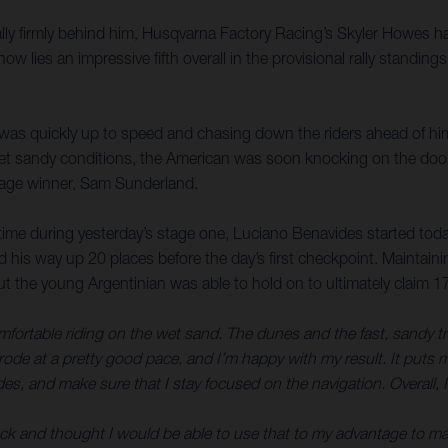
ly firmly behind him, Husqvarna Factory Racing’s Skyler Howes has
now lies an impressive fifth overall in the provisional rally stand
yler was quickly up to speed and chasing down the riders ahead of 
 wet sandy conditions, the American was soon knocking on the door 
stage winner, Sam Sunderland.
time during yesterday’s stage one, Luciano Benavides started toda
his way up 20 places before the day’s first checkpoint. Maintainin
but the young Argentinian was able to hold on to ultimately claim 17
omfortable riding on the wet sand. The dunes and the fast, sandy tra
e I rode at a pretty good pace, and I’m happy with my result. It puts 
ides, and make sure that I stay focused on the navigation. Overall,
back and thought I would be able to use that to my advantage to ma