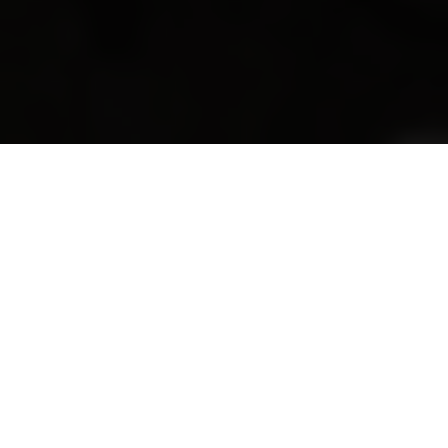
Husqvarna breakthrough
By Kenneth Olausson