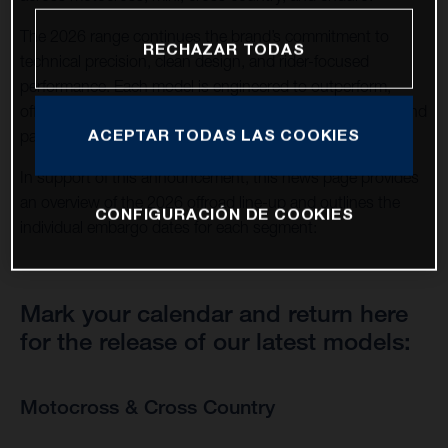
The 2026 range continues the brand’s commitment to
RECHAZAR TODAS
technical precision, clean design, and rider-focused
performance. Each model is engineered to outperform,
offering trusted capability and continuity for riders, fans, and
ACEPTAR TODAS LAS COOKIES
partners around the world.
In support of this announcement, this news page provides
an overview of the 2026 offroad line-up and outlines the
CONFIGURACIÓN DE COOKIES
individual embargo dates for each segment:
Mark your calendar and return here
for the release of our latest models:
Motocross & Cross Country