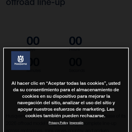
offroad line-up
00
00
Days
Hours
00
00
Minutes
Seconds
Al hacer clic en “Aceptar todas las cookies”, usted
da su consentimiento para el almacenamiento de
cookies en su dispositivo para mejorar la
navegación del sitio, analizar el uso del sitio y
apoyar nuestros esfuerzos de marketing. Las
cookies también pueden rechazarse.
Husqvarna is pleased to confirm the upcoming release of its
2026 offroad model range, featuring a complete line-up
Privacy Policy
Impresión
across motocross, mini, cross country, and enduro.