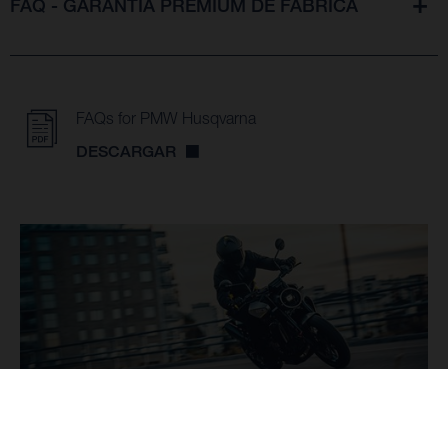
FAQ - GARANTÍA PREMIUM DE FÁBRICA
FAQs for PMW Husqvarna
DESCARGAR
¿Alguna otra pregunta?