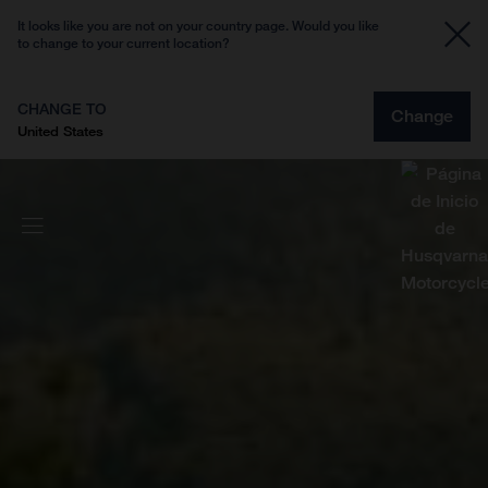
It looks like you are not on your country page. Would you like
to change to your current location?
CHANGE TO
Change
United States