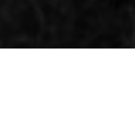
Half a double champion
By Kenneth Olausson