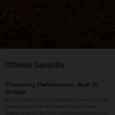
Offroad Garantía
Pioneering Performance. Built To
Endure.
En Husqvarna Motorcycles, el offroad está en el corazón de
nuestro legado. Cada salto, cada curva, cada vuelta
exigente pone a prueba tanto al piloto como a la moto. Por