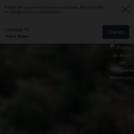
It looks like you are not on your country page. Would you like
to change to your current location?
CHANGE TO
Change
United States