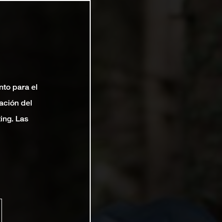
nto para el
ación del
ting. Las