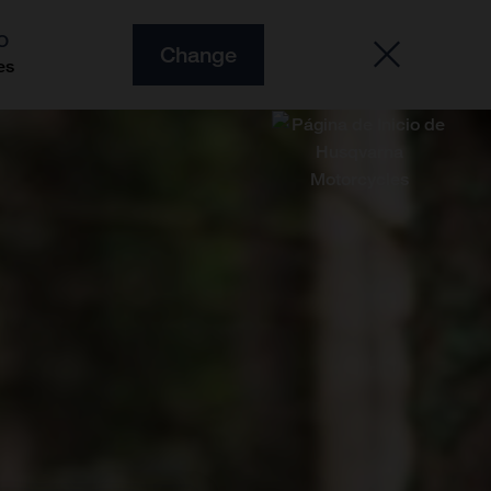
O
Change
es