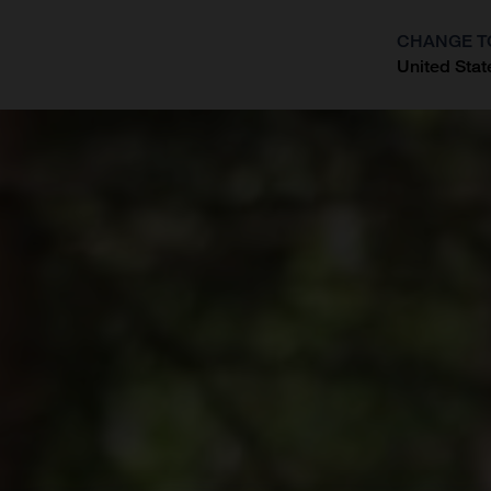
CHANGE T
United Stat
?