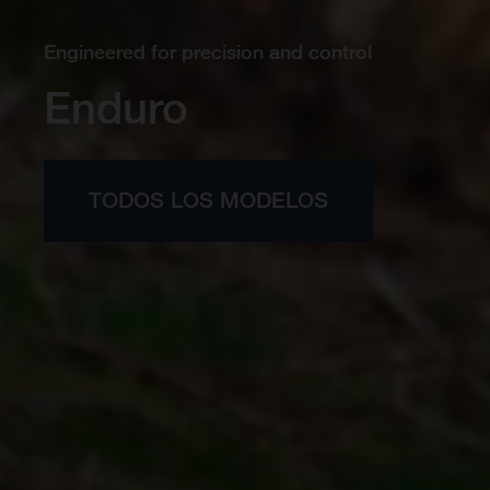
Engineered for precision and control
Enduro
TODOS LOS MODELOS