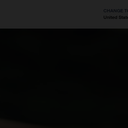
CHANGE T
United Stat
?