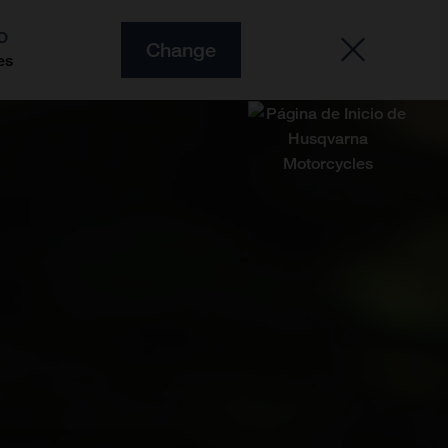
O
Change
es