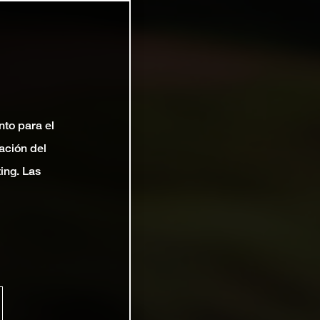
nto para el
ación del
ting. Las