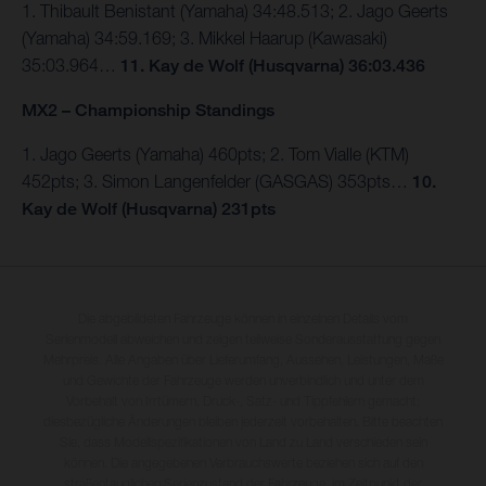
1. Thibault Benistant (Yamaha) 34:48.513; 2. Jago Geerts
(Yamaha) 34:59.169; 3. Mikkel Haarup (Kawasaki)
35:03.964…
11. Kay de Wolf (Husqvarna) 36:03.436
MX2 – Championship Standings
1. Jago Geerts (Yamaha) 460pts; 2. Tom Vialle (KTM)
452pts; 3. Simon Langenfelder (GASGAS) 353pts…
10.
Kay de Wolf (Husqvarna) 231pts
Die abgebildeten Fahrzeuge können in einzelnen Details vom
Serienmodell abweichen und zeigen teilweise Sonderausstattung gegen
Mehrpreis. Alle Angaben über Lieferumfang, Aussehen, Leistungen, Maße
und Gewichte der Fahrzeuge werden unverbindlich und unter dem
Vorbehalt von Irrtümern, Druck-, Satz- und Tippfehlern gemacht;
diesbezügliche Änderungen bleiben jederzeit vorbehalten. Bitte beachten
Sie, dass Modellspezifikationen von Land zu Land verschieden sein
können. Die angegebenen Verbrauchswerte beziehen sich auf den
straßentauglichen Serienzustand der Fahrzeuge, im Zeitpunkt der