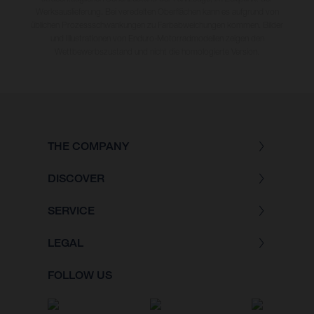
Werksauslieferung. Bei veredelten Oberflächen kann es aufgrund von
üblichen Prozessschwankungen zu Farbabweichungen kommen. Bilder
und Illustrationen von Enduro-Motorradmodellen zeigen den
Wettbewerbszustand und nicht die homologierte Version.
THE COMPANY
DISCOVER
SERVICE
LEGAL
FOLLOW US