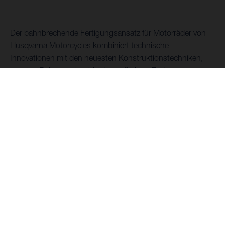
Der bahnbrechende Fertigungsansatz für Motorräder von
Husqvarna Motorcycles kombiniert technische
Innovationen mit den neuesten Konstruktionstechniken,
um eine Reihe von hochleistungsfähigen Enduros zu
entwickeln, die selbst das härteste Gelände meistern.