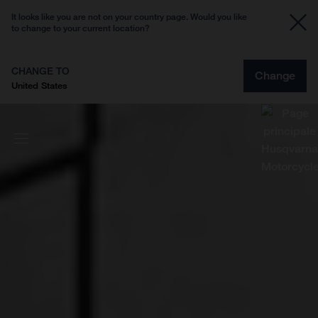
It looks like you are not on your country page. Would you like
to change to your current location?
CHANGE TO
Change
United States