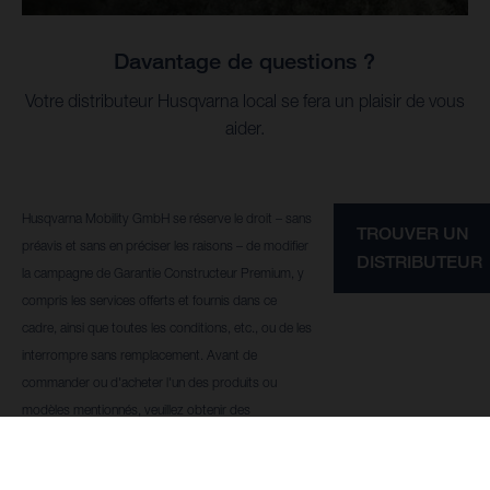
Davantage de questions ?
Votre distributeur Husqvarna local se fera un plaisir de vous
aider.
Husqvarna Mobility GmbH se réserve le droit – sans
TROUVER UN
préavis et sans en préciser les raisons – de modifier
DISTRIBUTEUR
la campagne de Garantie Constructeur Premium, y
compris les services offerts et fournis dans ce
cadre, ainsi que toutes les conditions, etc., ou de les
interrompre sans remplacement. Avant de
commander ou d'acheter l'un des produits ou
modèles mentionnés, veuillez obtenir des
informations concernant l'existence d'une possible
Garantie Constructeur Premium ainsi que les