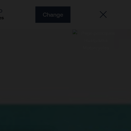
O
Change
es