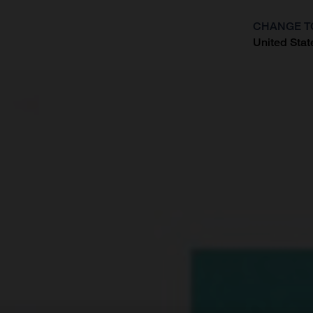
CHANGE T
United Stat
?