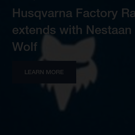
Engineered for precisi
New Endu
VOIR TOUS LE