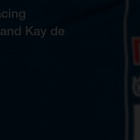
on and control
ro Range
S MODÈLES