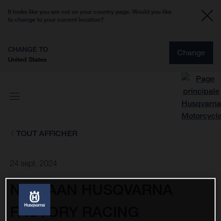
It looks like you are not on your country page. Would you like
to change to your current location?
CHANGE TO
Change
United States
TOUT AFFICHER
24 sept. 2024
NESTAAN HUSQVARNA
FACTORY RACING