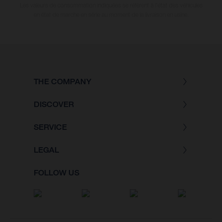
Les valeurs de consommation indiquées se réfèrent à l'état des véhicules
en état de marche en série au moment de la livraison en usine.
THE COMPANY
DISCOVER
SERVICE
LEGAL
FOLLOW US