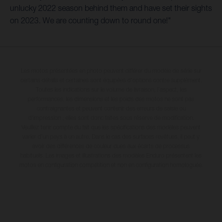
unlucky 2022 season behind them and have set their sights
on 2023. We are counting down to round one!"
Les motos présentées en photo peuvent différer du modèle de série sur
certains détails et certaines sont équipées d’options contre supplément.
Toutes les indications sur le volume de livraison, l’aspect, les
performances, les dimensions et les poids des motos ne sont pas
contraignantes et peuvent contenir des erreurs de saisie ou
d'impression ; elles sont donc faites sous réserve de modification.
Veuillez tenir compte du fait que les spécifications des modèles peuvent
varier d'un pays à un autre. Dans le cas des surfaces revêtues, il peut y
avoir des différences de couleur dues aux écarts de processus
habituels. Les images et illustrations des modèles Enduro présentent les
motos en configuration compétition et non en configuration homologuée.