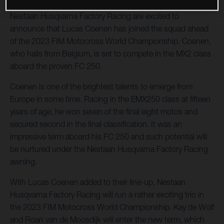
Nestaan Husqvarna Factory Racing are excited to
announce that Lucas Coenen has joined the squad ahead
of the 2023 FIM Motocross World Championship. Coenen,
who hails from Belgium, is set to compete in the MX2 class
aboard the proven FC 250.
Coenen is one of the brightest talents to emerge from
Europe in some time. Racing in the EMX250 class at fifteen
years of age, he won seven of the final eight motos and
secured second in the final classification. It was an
impressive term aboard his FC 250 and such potential will
be nurtured under the Nestaan Husqvarna Factory Racing
awning.
With Lucas Coenen added to their line-up, Nestaan
Husqvarna Factory Racing will run a rather exciting trio in
the 2023 FIM Motocross World Championship. Kay de Wolf
and Roan van de Moosdijk will enter the new term, which