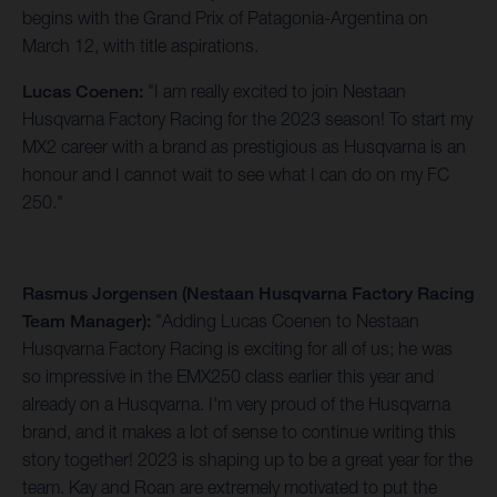
begins with the Grand Prix of Patagonia-Argentina on
March 12, with title aspirations.
Lucas Coenen:
"I am really excited to join Nestaan
Husqvarna Factory Racing for the 2023 season! To start my
MX2 career with a brand as prestigious as Husqvarna is an
honour and I cannot wait to see what I can do on my FC
250."
Rasmus Jorgensen (Nestaan Husqvarna Factory Racing
Team Manager):
"Adding Lucas Coenen to Nestaan
Husqvarna Factory Racing is exciting for all of us; he was
so impressive in the EMX250 class earlier this year and
already on a Husqvarna. I'm very proud of the Husqvarna
brand, and it makes a lot of sense to continue writing this
story together! 2023 is shaping up to be a great year for the
team. Kay and Roan are extremely motivated to put the