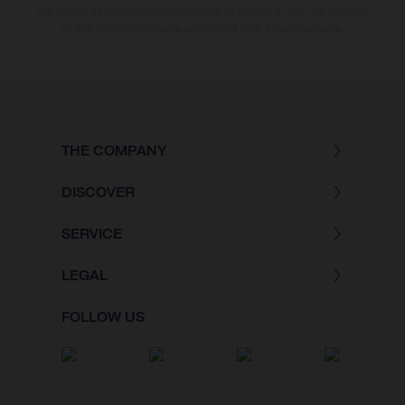
Les valeurs de consommation indiquées se réfèrent à l'état des véhicules
en état de marche en série au moment de la livraison en usine.
THE COMPANY
DISCOVER
SERVICE
LEGAL
FOLLOW US