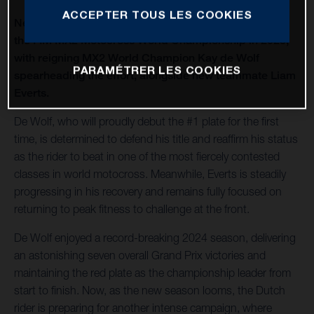
ACCEPTER TOUS LES COOKIES
Nestaan Husqvarna Factory Racing is set to return to
the FIM MX2 Motocross World Championship in 2025,
with reigning MX2 World Champion Kay de Wolf
PARAMÉTRER LES COOKIES
spearheading the effort, alongside new teammate Liam
Everts.
De Wolf, who will proudly debut the #1 plate for the first
time, is determined to defend his title and reaffirm his status
as the rider to beat in one of the most fiercely contested
classes in world motocross. Meanwhile, Everts is steadily
progressing in his recovery and remains fully focused on
returning to peak fitness to challenge at the front.
De Wolf enjoyed a record-breaking 2024 season, delivering
an astonishing seven overall Grand Prix victories and
maintaining the red plate as the championship leader from
start to finish. Now, as the new season looms, the Dutch
rider is preparing for another intense campaign, where