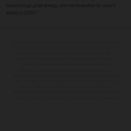
board brings great energy, and we’re excited for what’s
ahead in 2025."
Les motos présentées en photo peuvent différer du modèle de série sur
certains détails et certaines sont équipées d’options contre supplément.
Toutes les indications sur le volume de livraison, l’aspect, les
performances, les dimensions et les poids des motos ne sont pas
contraignantes et peuvent contenir des erreurs de saisie ou
d'impression ; elles sont donc faites sous réserve de modification.
Veuillez tenir compte du fait que les spécifications des modèles peuvent
varier d'un pays à un autre. Dans le cas des surfaces revêtues, il peut y
avoir des différences de couleur dues aux écarts de processus
habituels. Les images et illustrations des modèles Enduro présentent les
motos en configuration compétition et non en configuration homologuée.