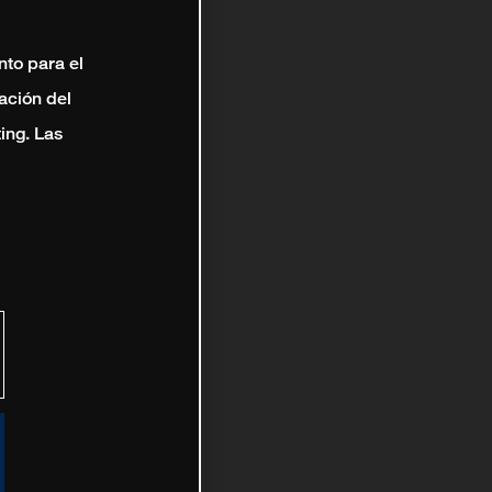
nto para el
ación del
ting. Las