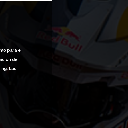
nto para el
ación del
ting. Las