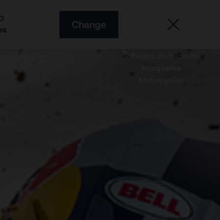
O
Change
es