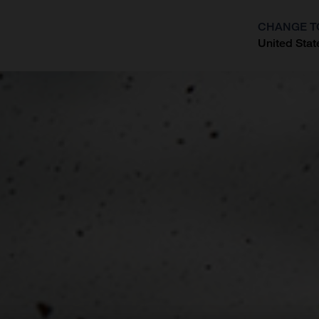
CHANGE T
United Stat
?