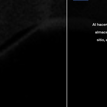
Al hacer
almace
sitio,