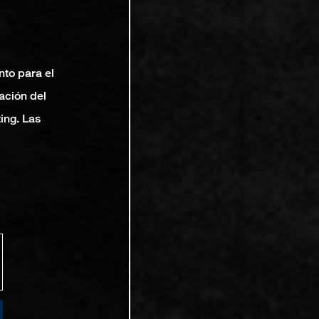
nto para el
ación del
ting. Las