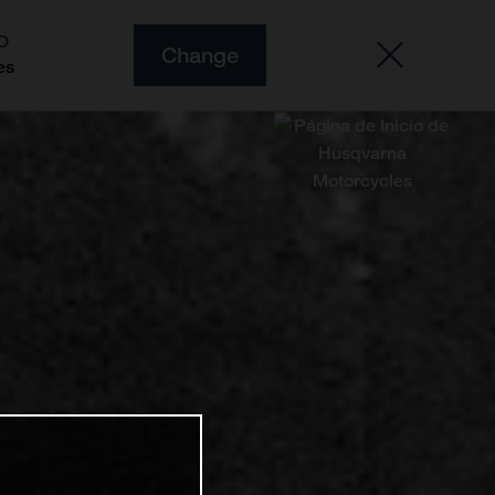
O
Change
es