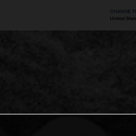
CHANGE T
United Stat
?