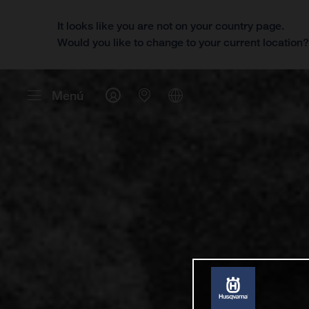
It looks like you are not on your country page.
Would you like to change to your current location
Menú