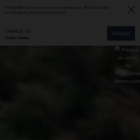
It looks like you are not on your country page. Would you like
to change to your current location?
CHANGE TO
Change
United States