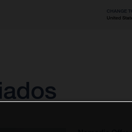
CHANGE T
United Stat
?
iados