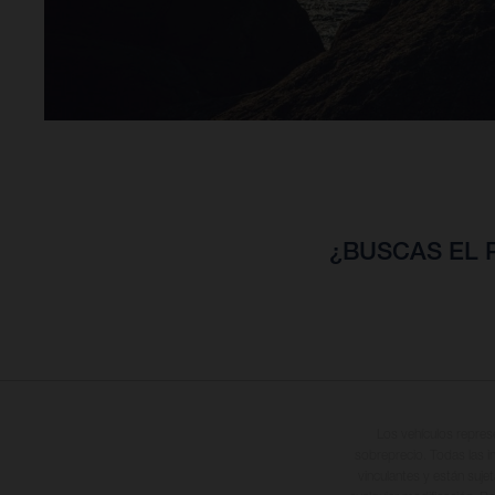
¿BUSCAS EL
Los vehículos repres
sobreprecio. Todas las i
vinculantes y están suje