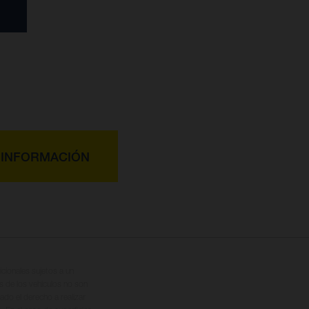
 INFORMACIÓN
cionales sujetos a un
s de los vehículos no son
ado el derecho a realizar