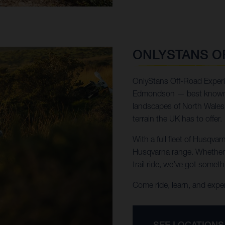
ONLYSTANS O
OnlyStans Off-Road Experi
Edmondson — best known as
landscapes of North Wales,
terrain the UK has to offer.
With a full fleet of Husqva
Husqvarna range. Whether y
trail ride, we’ve got somethi
Come ride, learn, and expe
SEE LOCATIONS