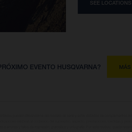
SEE LOCATIONS
 PRÓXIMO EVENTO HUSQVARNA?
MÁS
entados pueden diferenciarse del modelo de serie y estar dotados de complementos adi
ndicaciones relativas al contenido del suministro, aspecto, prestaciones, medidas y peso
tas a errores y fallos de impresión, gramática y ortografía. Por este motivo, queda reserv