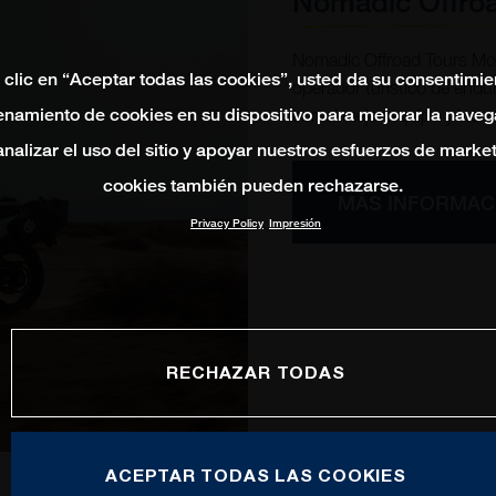
Nomadic Offroa
Nomadic Offroad Tours Mong
 clic en “Aceptar todas las cookies”, usted da su consentimie
operador turístico de endu
namiento de cookies en su dispositivo para mejorar la naveg
con el mejor equipo y los m
 analizar el uso del sitio y apoyar nuestros esfuerzos de marke
cookies también pueden rechazarse.
MÁS INFORMAC
Privacy Policy
Impresión
RECHAZAR TODAS
ACEPTAR TODAS LAS COOKIES