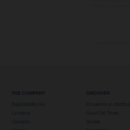
cualquier modificación. Re
revestidas, puede haber d
Los valores de consumo
THE COMPANY
DISCOVER
Bajaj Mobility AG
Encuentra un distribu
La marca
Good Old Times
Contacto
Stories