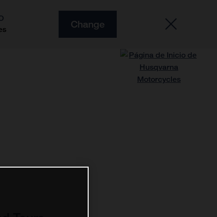
O
Change
es