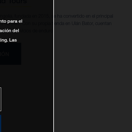
d Tours
olia, fundada en 2015, se ha convertido en el principal
nto para el
ro del país. Con su propia tienda en Ulán Bator, cuentan
ación del
ejores servicios de enduro.
ting. Las
IÓN