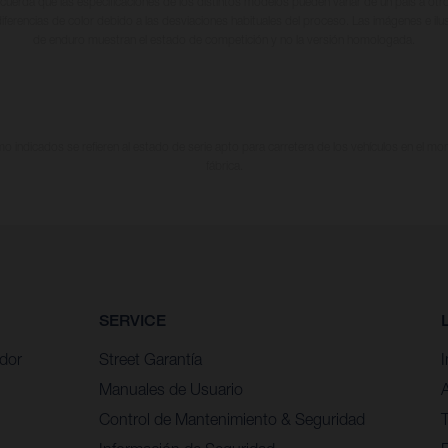
cuerda que las especificaciones de los distintos modelos pueden variar de un país a otro
iferencias de color debido a las desviaciones habituales del proceso. Las imágenes e il
de enduro muestran el estado de competición y no la versión homologada.
 indicados se refieren al estado de serie apto para carretera de los vehículos en el m
fábrica.
SERVICE
idor
Street Garantía
Manuales de Usuario
Control de Mantenimiento & Seguridad