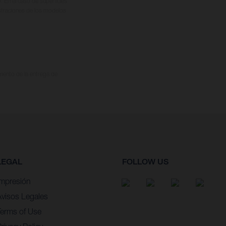
. En el caso de superficies
ustraciones de los modelos
omento de la entrega de
LEGAL
FOLLOW US
Impresión
Avisos Legales
Terms of Use