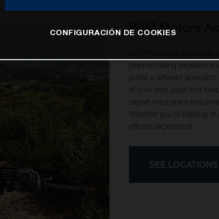
WIM Motors A
CONFIGURACIÓN DE COOKIES
At Wim Motors Academy, we
planned riding experience 
prefer a different approach
at your own pace and level.
expert mechanics ensure eve
Whether you're training or 
offroad experience!
SEE LOCATIONS