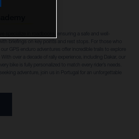
cademy
 specialize in roadbooks, ensuring a safe and well-
with briefings on key points and rest stops. For those who
, our GPS enduro adventures offer incredible trails to explore
 With over a decade of rally experience, including Dakar, our
ry bike is fully personalized to match every rider’s needs.
seeking adventure, join us in Portugal for an unforgettable