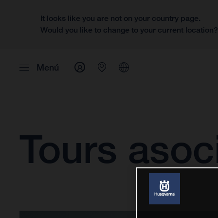
It looks like you are not on your country page.
Would you like to change to your current location
Menú
Tours asoc