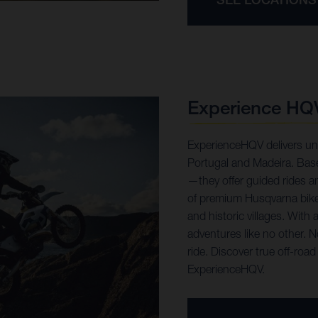
Experience HQ
ExperienceHQV delivers un
Portugal and Madeira. Bas
—they offer guided rides and
of premium Husqvarna bikes 
and historic villages. With
adventures like no other. N
ride. Discover true off-road
ExperienceHQV.