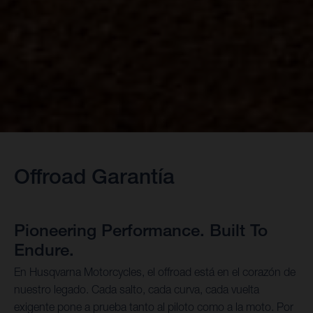
Offroad Garantía
Pioneering Performance. Built To
Endure.
En Husqvarna Motorcycles, el offroad está en el corazón de
nuestro legado. Cada salto, cada curva, cada vuelta
exigente pone a prueba tanto al piloto como a la moto. Por