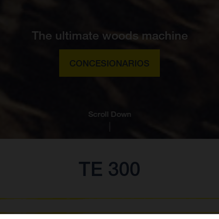
The ultimate woods machine
CONCESIONARIOS
Scroll Down
TE 300