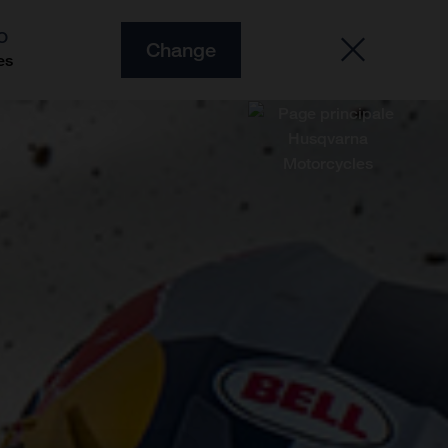
O
Change
es