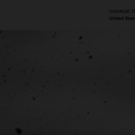
CHANGE T
United Stat
?