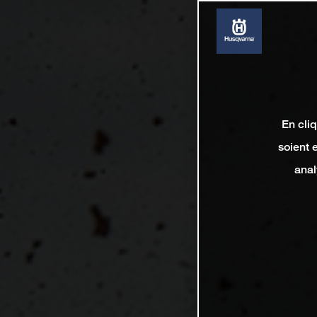
En cli
soient 
anal