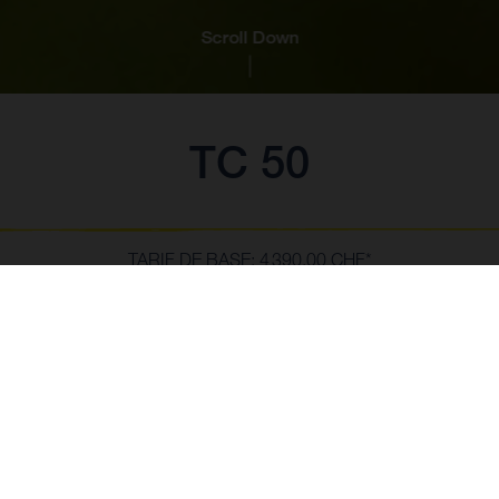
Scroll Down
TC 50
TARIF DE BASE: 4 390,00 CHF*
*TVA de 8.1% incluse, sans frais annexes de CHF 190.00