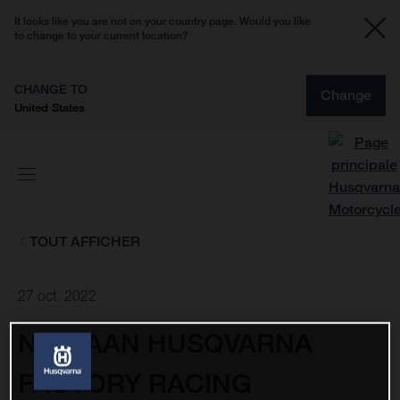
It looks like you are not on your country page. Would you like
to change to your current location?
CHANGE TO
Change
United States
TOUT AFFICHER
27 oct. 2022
NESTAAN HUSQVARNA
FACTORY RACING