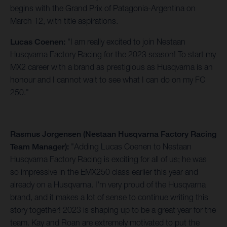
begins with the Grand Prix of Patagonia-Argentina on
March 12, with title aspirations.
Lucas Coenen:
"I am really excited to join Nestaan
Husqvarna Factory Racing for the 2023 season! To start my
MX2 career with a brand as prestigious as Husqvarna is an
honour and I cannot wait to see what I can do on my FC
250."
Rasmus Jorgensen (Nestaan Husqvarna Factory Racing
Team Manager):
"Adding Lucas Coenen to Nestaan
Husqvarna Factory Racing is exciting for all of us; he was
so impressive in the EMX250 class earlier this year and
already on a Husqvarna. I'm very proud of the Husqvarna
brand, and it makes a lot of sense to continue writing this
story together! 2023 is shaping up to be a great year for the
team. Kay and Roan are extremely motivated to put the