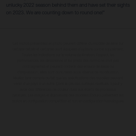
unlucky 2022 season behind them and have set their sights
on 2023. We are counting down to round one!"
Les motos présentées en photo peuvent différer du modèle de série sur
certains détails et certaines sont équipées d’options contre supplément.
Toutes les indications sur le volume de livraison, l’aspect, les
performances, les dimensions et les poids des motos ne sont pas
contraignantes et peuvent contenir des erreurs de saisie ou
d'impression ; elles sont donc faites sous réserve de modification.
Veuillez tenir compte du fait que les spécifications des modèles peuvent
varier d'un pays à un autre. Dans le cas des surfaces revêtues, il peut y
avoir des différences de couleur dues aux écarts de processus
habituels. Les images et illustrations des modèles Enduro présentent les
motos en configuration compétition et non en configuration homologuée.