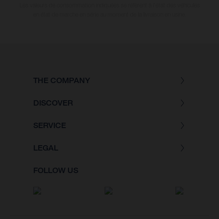
Les valeurs de consommation indiquées se réfèrent à l'état des véhicules
en état de marche en série au moment de la livraison en usine.
THE COMPANY
DISCOVER
SERVICE
LEGAL
FOLLOW US