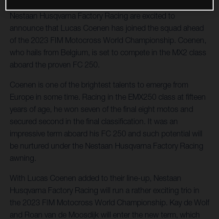
Nestaan Husqvarna Factory Racing are excited to
announce that Lucas Coenen has joined the squad ahead
of the 2023 FIM Motocross World Championship. Coenen,
who hails from Belgium, is set to compete in the MX2 class
aboard the proven FC 250.
Coenen is one of the brightest talents to emerge from
Europe in some time. Racing in the EMX250 class at fifteen
years of age, he won seven of the final eight motos and
secured second in the final classification. It was an
impressive term aboard his FC 250 and such potential will
be nurtured under the Nestaan Husqvarna Factory Racing
awning.
With Lucas Coenen added to their line-up, Nestaan
Husqvarna Factory Racing will run a rather exciting trio in
the 2023 FIM Motocross World Championship. Kay de Wolf
and Roan van de Moosdijk will enter the new term, which