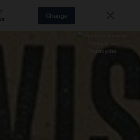
O
Change
es