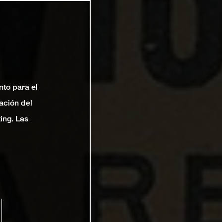
nto para el
ación del
ting. Las