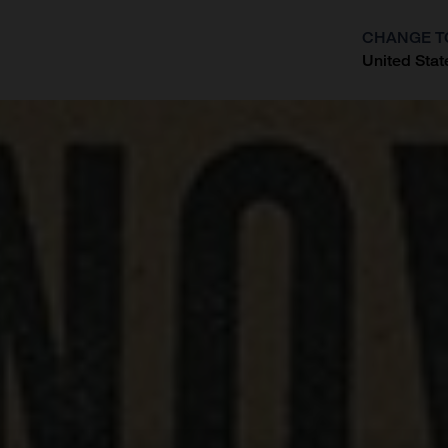
CHANGE T
United Stat
?