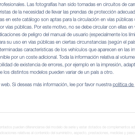
fesionales. Las fotografías han sido tomadas en circuitos de carr
ristas de la necesidad de llevar las prendas de protección adecua
as en este catálogo son aptas para la circulación en vías públi
ías públicas. Por este motivo, no se debe circular con ellas en ví
icaciones de peligro del manual de usuario (especialmente los lími
 su uso en vías públicas en ciertas circunstancias (según el país
eterminadas características de los vehículos que aparecen en las 
le por un coste adicional. Toda la información relativa al volum
ibilidad de existencia de errores, por ejemplo en la impresión, ada
e los distintos modelos pueden variar de un país a otro.
o web. Si deseas más información, lee por favor nuestra
política de
entados pueden diferenciarse del modelo de serie y estar dotados de complementos adi
ndicaciones relativas al contenido del suministro, aspecto, prestaciones, medidas y peso