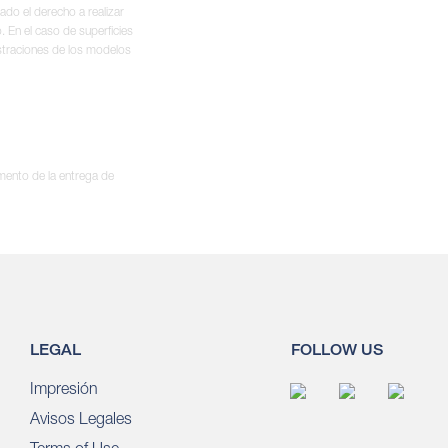
ado el derecho a realizar
. En el caso de superficies
ustraciones de los modelos
omento de la entrega de
LEGAL
FOLLOW US
Impresión
Avisos Legales
Terms of Use