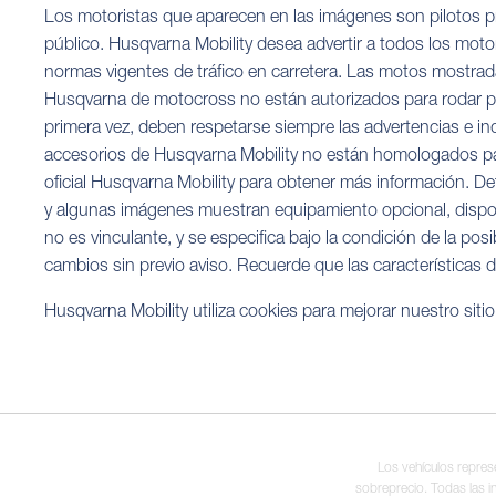
Los motoristas que aparecen en las imágenes son pilotos pro
público. Husqvarna Mobility desea advertir a todos los moto
normas vigentes de tráfico en carretera. Las motos mostrad
Husqvarna de motocross no están autorizados para rodar por v
primera vez, deben respetarse siempre las advertencias e ind
accesorios de Husqvarna Mobility no están homologados para
oficial Husqvarna Mobility para obtener más información. D
y algunas imágenes muestran equipamiento opcional, disponib
no es vinculante, y se especifica bajo la condición de la pos
cambios sin previo aviso. Recuerde que las características d
Husqvarna Mobility utiliza cookies para mejorar nuestro siti
Los vehículos repres
sobreprecio. Todas las i