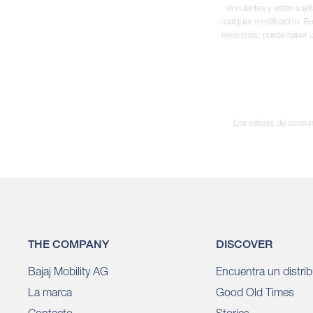
vinculantes y están suje
cualquier modificación. Re
revestidas, puede haber d
Los valores de consumo
THE COMPANY
DISCOVER
Bajaj Mobility AG
Encuentra un distrib
La marca
Good Old Times
Contacto
Stories