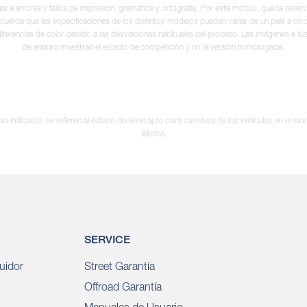
tas a errores y fallos de impresión, gramática y ortografía. Por este motivo, queda reserv
cuerda que las especificaciones de los distintos modelos pueden variar de un país a otro
iferencias de color debido a las desviaciones habituales del proceso. Las imágenes e il
de enduro muestran el estado de competición y no la versión homologada.
 indicados se refieren al estado de serie apto para carretera de los vehículos en el m
fábrica.
SERVICE
uidor
Street Garantía
Offroad Garantía
Manuales de Usuario