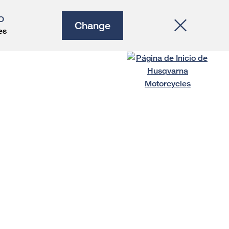
O
Change
es