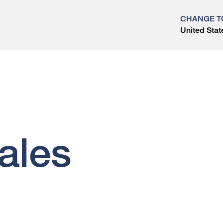
CHANGE T
United Stat
?
ales