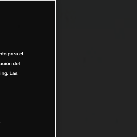
nto para el
ación del
ting. Las