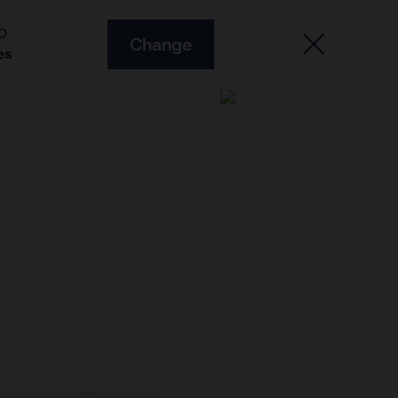
O
Change
es