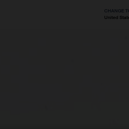
CHANGE T
United Stat
?