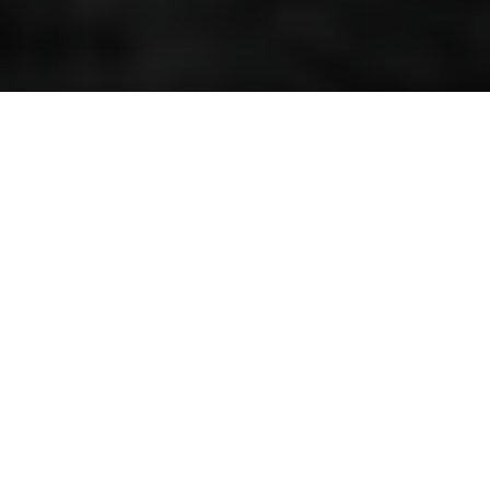
Carla was a true figther
By Kenneth Olausson
Hakan "Carla" Carlqvist is sadly no longer with us – the