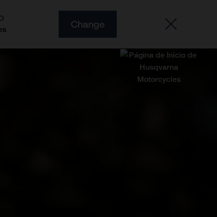
O
Change
es