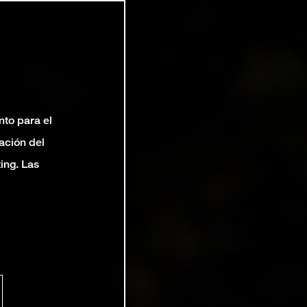
nto para el
ación del
ting. Las