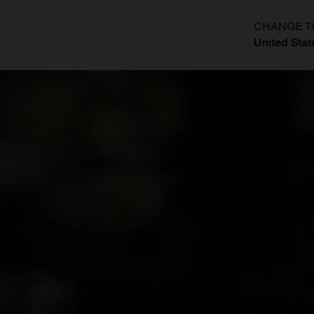
CHANGE T
United Stat
?