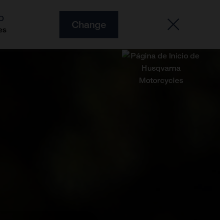
O
Change
es