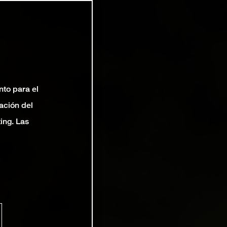
nto para el
ación del
ting. Las