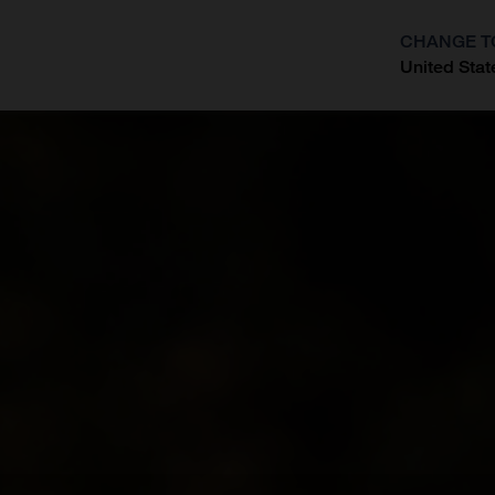
CHANGE T
United Stat
?