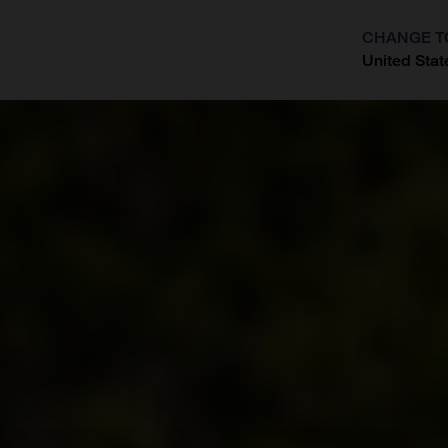
CHANGE T
United Stat
?