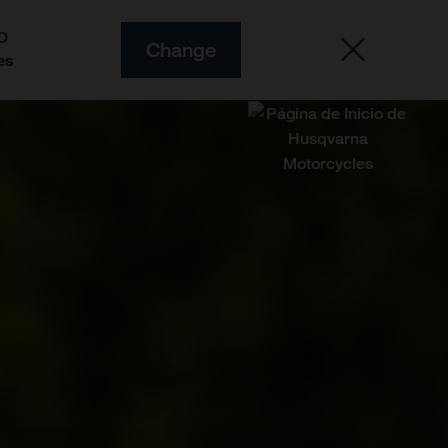
O
Change
es