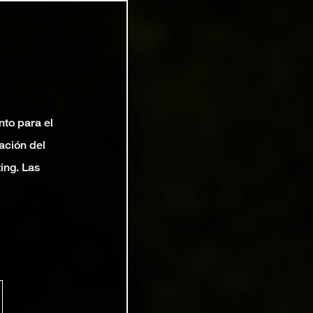
nto para el
ación del
ting. Las