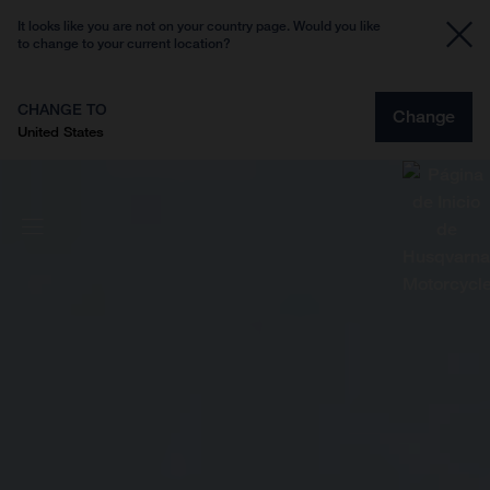
It looks like you are not on your country page. Would you like
to change to your current location?
CHANGE TO
Change
United States