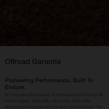
Offroad Garantía
Pioneering Performance. Built To
Endure.
En Husqvarna Motorcycles, el offroad está en el corazón de
nuestro legado. Cada salto, cada curva, cada vuelta
exigente pone a prueba tanto al piloto como a la moto. Por