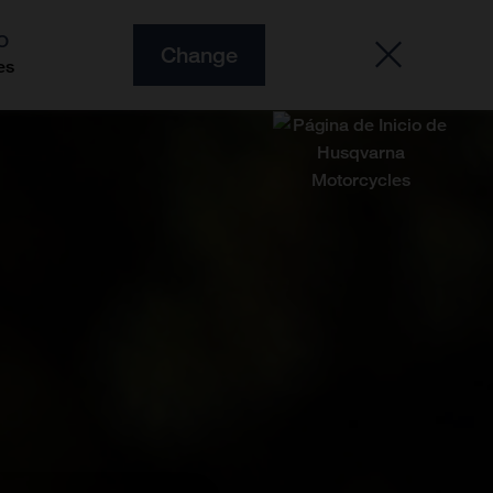
O
Change
es