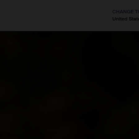
CHANGE T
United Stat
?