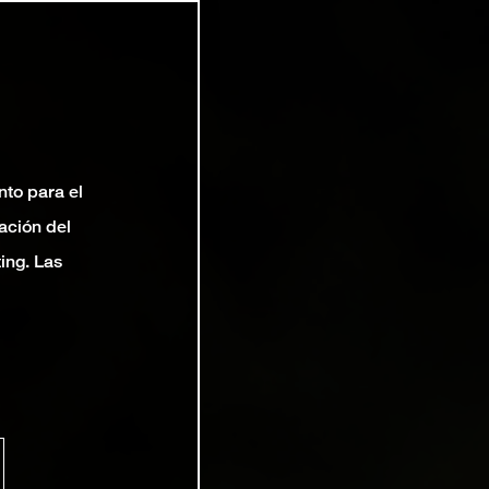
nto para el
ación del
ting. Las