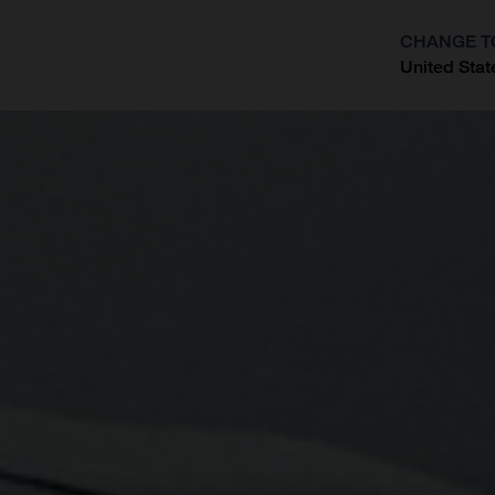
CHANGE T
United Stat
?