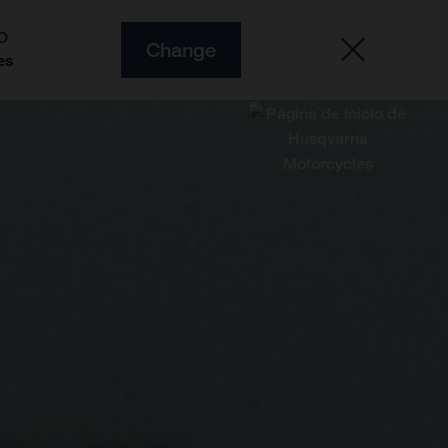
O
Change
es