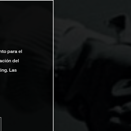
nto para el
ación del
ting. Las