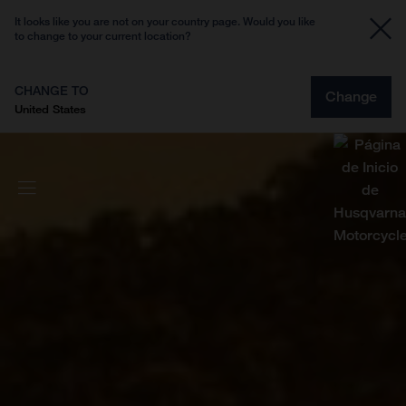
It looks like you are not on your country page. Would you like
to change to your current location?
CHANGE TO
Change
United States