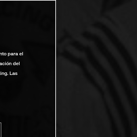
nto para el
ación del
ting. Las