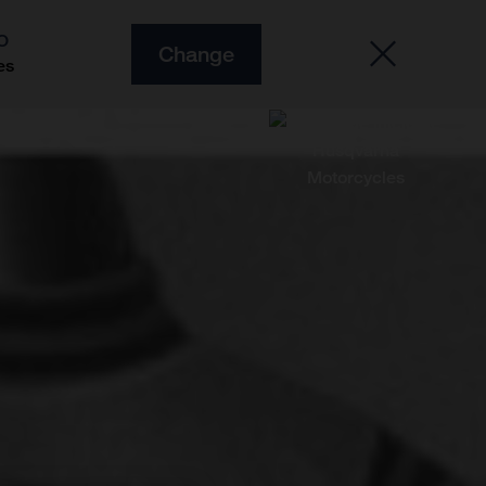
O
Change
es