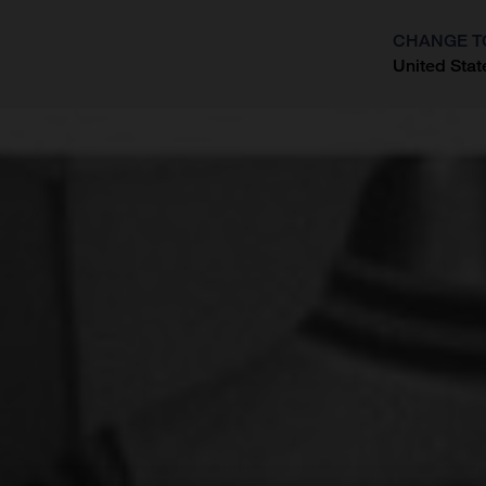
CHANGE T
United Stat
?