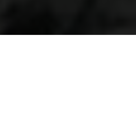
Grand old Master
By Kenneth Olausson