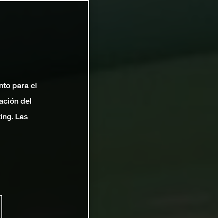
nto para el
ación del
ting. Las