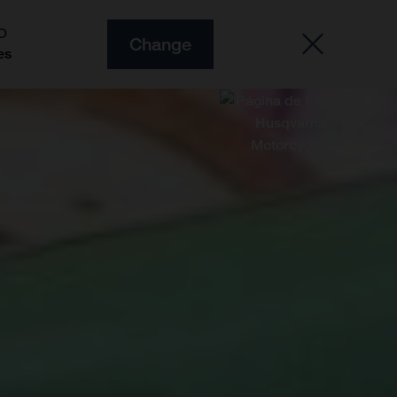
O
Change
es