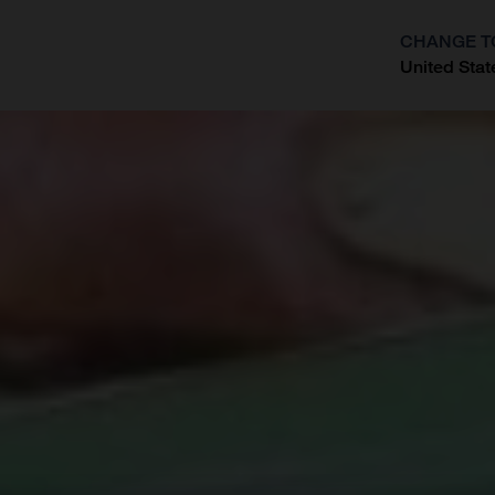
CHANGE T
United Stat
?