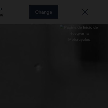
O
Change
es