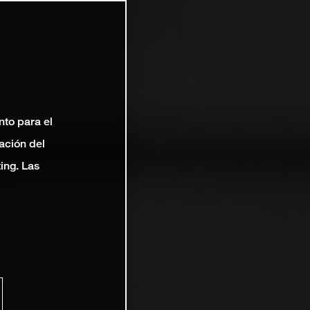
nto para el
ación del
ting. Las