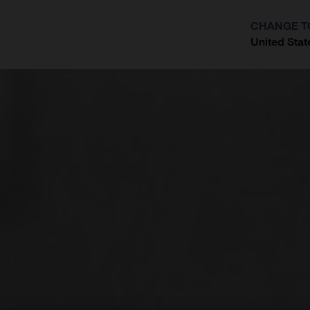
CHANGE T
United Stat
?