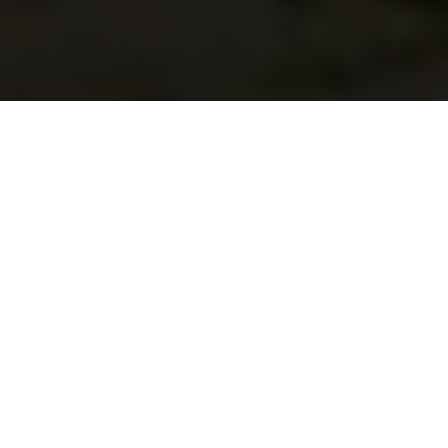
Husqvarna training school
By Kenneth Olausson