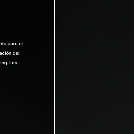
nto para el
ación del
ting. Las