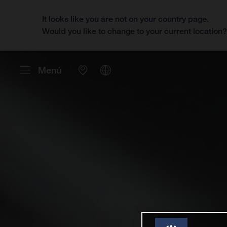
It looks like you are not on your country page.
Would you like to change to your current location
Menú