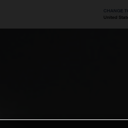
CHANGE T
United Stat
?