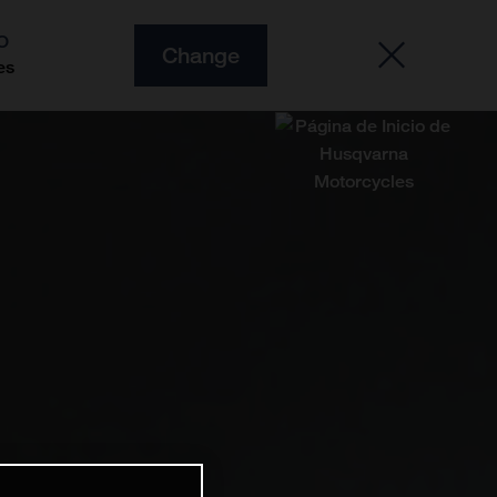
O
Change
es