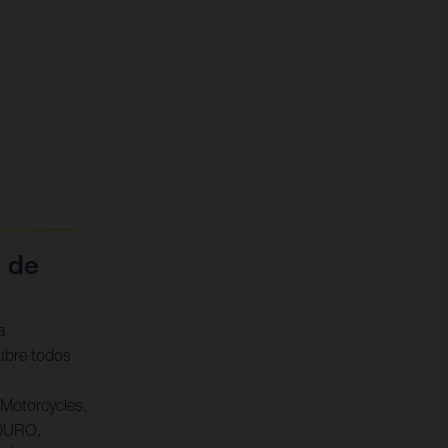
 de
a
ubre todos
Motorcycles,
DURO,