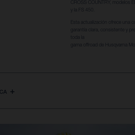
CROSS COUNTRY, modelos 
y la FS 450.
Esta actualización ofrece una c
garantía clara, consistente y p
toda la
gama offroad de Husqvarna Mot
ICA