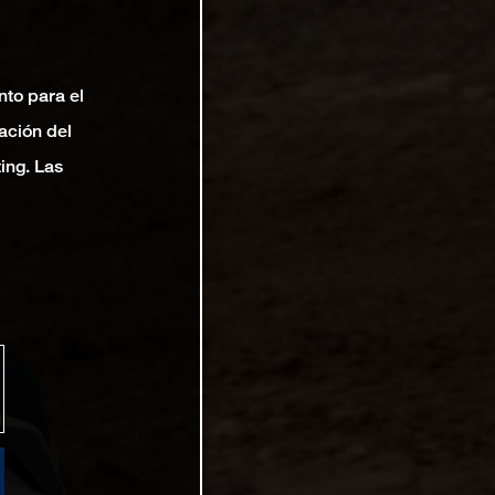
nto para el
ación del
ting. Las