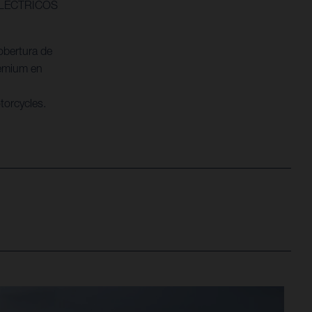
ELÉCTRICOS
obertura de
remium en
orcycles.