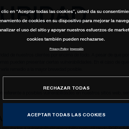
URIDAD
 clic en “Aceptar todas las cookies”, usted da su consentimie
namiento de cookies en su dispositivo para mejorar la naveg
 analizar el uso del sitio y apoyar nuestros esfuerzos de marke
cookies también pueden rechazarse.
Privacy Policy
Impresión
guridad de nuestros clientes por encima de todo. A pesar de que 
emas pueden presentar ciertas vulnerabilidades. En el caso de que
nerle remedio a la mayor brevedad posible.
RECHAZAR TODAS
referente a posibles vulnerabilidades en nuestros sitios web, serv
ACEPTAR TODAS LAS COOKIES
AR UNA VULNERABILIDAD
s resultados a
vulnerability@bajajmobility.com
utilizando PGP o S/M