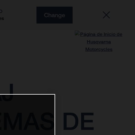
O
Change
es
J
EMAS DE