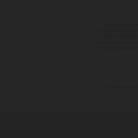
Los vehículos repres
sobreprecio. Todas las i
vinculantes y están suje
cualquier modificación. Re
revestidas, puede haber d
Los valores de consumo