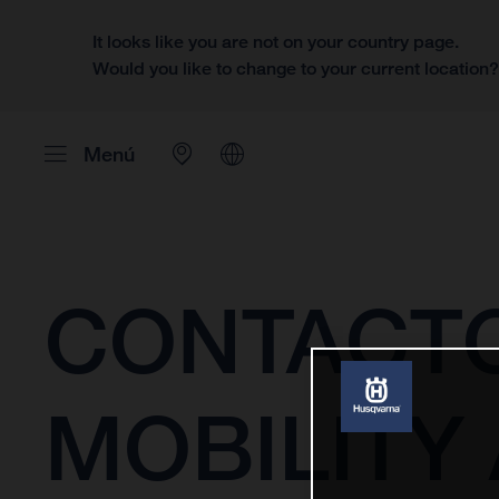
It looks like you are not on your country page.
Would you like to change to your current location
Menú
CONTACTO
MOBILITY