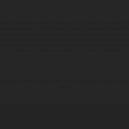
entados pueden diferenciarse del modelo de serie y estar dotados de complementos adi
ndicaciones relativas al contenido del suministro, aspecto, prestaciones, medidas y peso
tas a errores y fallos de impresión, gramática y ortografía. Por este motivo, queda reserv
cuerda que las especificaciones de los distintos modelos pueden variar de un país a otro
iferencias de color debido a las desviaciones habituales del proceso. Las imágenes e il
de enduro muestran el estado de competición y no la versión homologada.
 indicados se refieren al estado de serie apto para carretera de los vehículos en el m
fábrica.