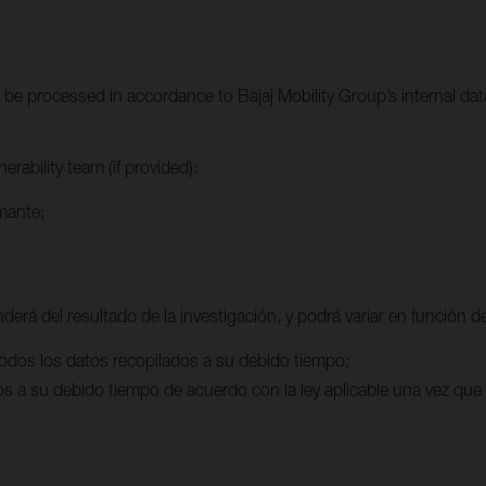
ill be processed in accordance to Bajaj Mobility Group’s internal da
rability team (if provided):
rmante;
rá del resultado de la investigación, y podrá variar en función de 
 todos los datos recopilados a su debido tiempo;
ados a su debido tiempo de acuerdo con la ley aplicable una vez qu