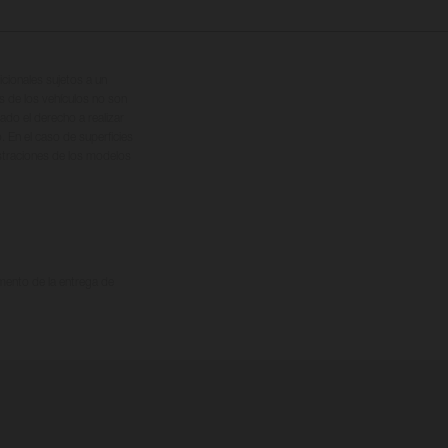
cionales sujetos a un
s de los vehículos no son
ado el derecho a realizar
. En el caso de superficies
ustraciones de los modelos
omento de la entrega de