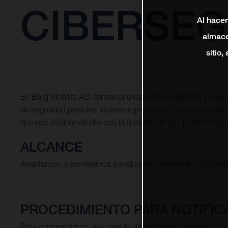
CIBERSEG
Al hacer
almace
sitio,
En Bajaj Mobility AG damos prioridad a la protección y se
de seguridad posibles, nuestros productos, servicios o sist
que nos informe de ello con la finalidad de que podamos po
ALCANCE
Aceptamos, y sometemos a evaluación, cualquier notificación 
PROCEDIMIENTO PARA NOTIFIC
Para comunicarnos una posible vulnerabilidad, envíenos su