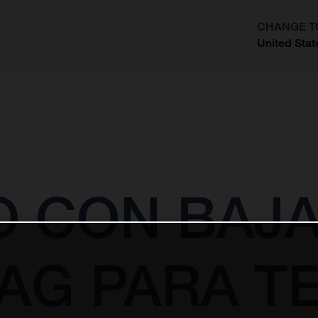
CHANGE T
United Stat
?
 CON BAJA
 AG PARA T