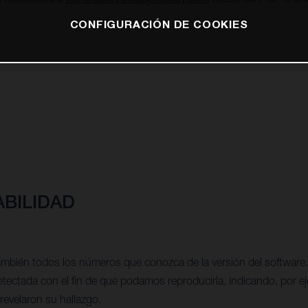
CONFIGURACIÓN DE COOKIES
BILIDAD
mbién todos los números que conozca de la versión del software.
etectada con el fin de que podamos reproducirla, indicando, por ej
 revelaron su hallazgo.