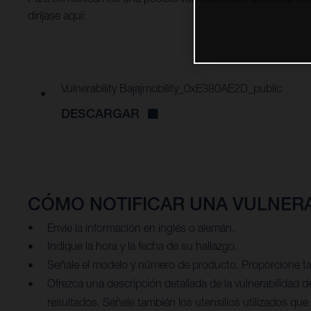
diríjase aquí:
Vulnerability Bajajmobility_0xE380AE2D_public
DESCARGAR
CÓMO NOTIFICAR UNA VULNERA
Envíe la información en inglés o alemán.
Indique la hora y la fecha de su hallazgo.
Señale el modelo y número de producto. Proporcione ta
Ofrezca una descripción detallada de la vulnerabilidad d
resultados. Señale también los utensilios utilizados que