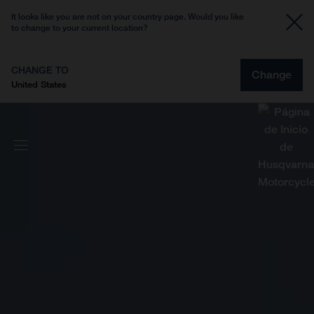
It looks like you are not on your country page. Would you like
to change to your current location?
CHANGE TO
Change
United States