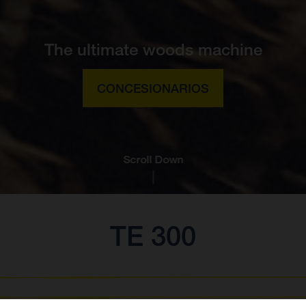
The ultimate woods machine
CONCESIONARIOS
Scroll Down
TE 300