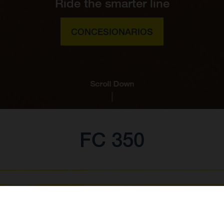
Ride the smarter line
CONCESIONARIOS
Scroll Down
FC 350