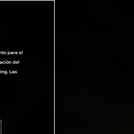
nto para el
ación del
ting. Las