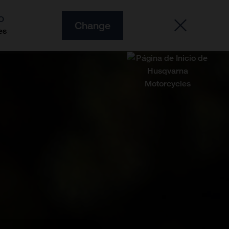
O
Change
es