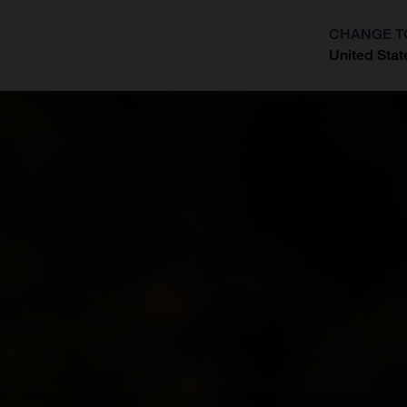
CHANGE T
United Stat
?